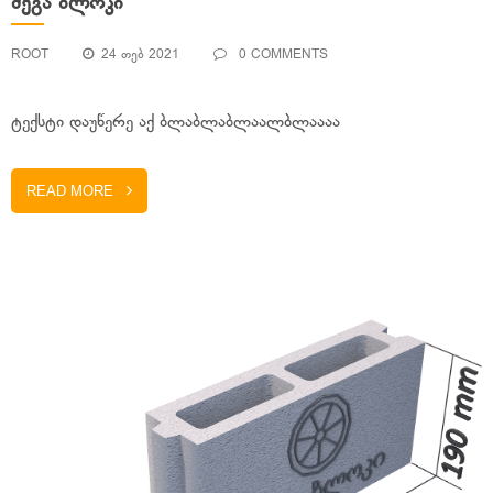
ᲛᲔᲒᲐ ᲑᲚᲝᲙᲘ
ROOT
24 ᲗᲔᲑ 2021
0 COMMENTS
ტექსტი დაუწერე აქ ბლაბლაბლაალბლაააა
READ MORE