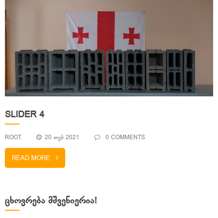
SLIDER 4
ROOT
20 ᲗᲔᲑ 2021
0 COMMENTS
READ MORE
ᲪᲮᲝᲕᲠᲔᲑᲐ ᲛᲨᲕᲔᲜᲘᲔᲠᲘᲐ!