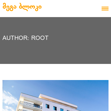
Skip to content
ᲛᲔᲒᲐ ᲑᲚᲝᲙᲘ
AUTHOR:
ROOT