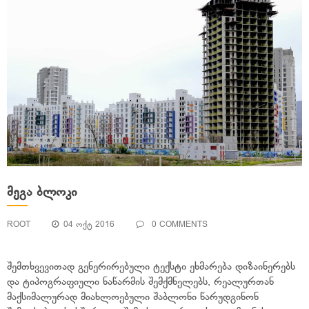
ᲛᲔᲒᲐ ᲑᲚᲝᲙᲘ
ROOT
04 ᲝᲥᲢ 2016
0 COMMENTS
შემთხვევითად გენერირებული ტექსტი ეხმარება დიზაინერებს
და ტიპოგრაფიული ნაწარმის შემქმნელებს, რეალურთან
მაქსიმალურად მიახლოებული შაბლონი წარუდგინონ