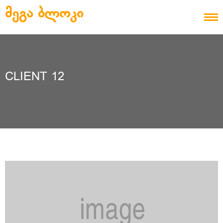
Skip to content
ᲛᲔᲒᲐ ᲑᲚᲝᲙᲘ
CLIENT 12