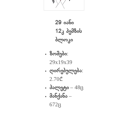
29 იანი
12კ პემზის
ბლოკი
:
ზომები
29x19x39
:
ღირებულება
2.70₾
– 48ც
პალეტი
–
მანქანა
672ც