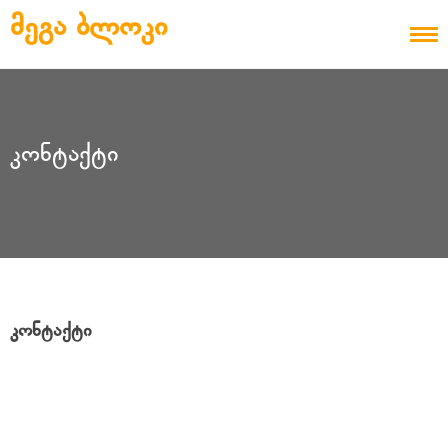
Skip to content
ᲛᲔᲒᲐ ᲑᲚᲝᲙᲘ
ᲙᲝᲜᲢᲐᲥᲢᲘ
ᲙᲝᲜᲢᲐᲥᲢᲘ