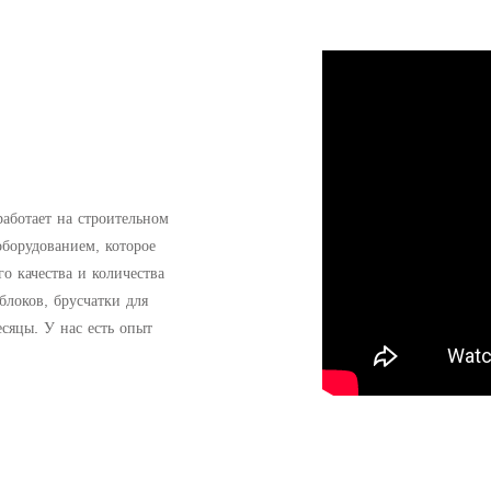
работает на строительном
борудованием, которое
о качества и количества
локов, брусчатки для
сяцы. У нас есть опыт