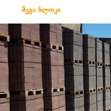
Skip to content
ᲛᲔᲒᲐ ᲑᲚᲝᲙᲘ