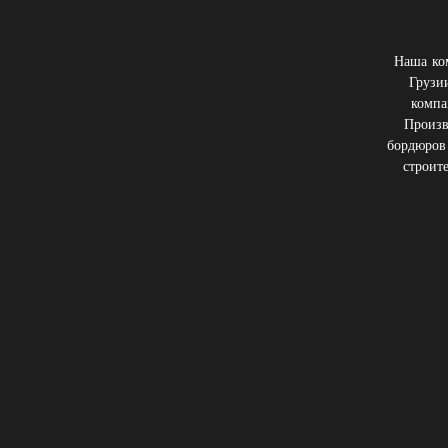
Наша ком
Грузи
компа
Произв
бордюров 
строит