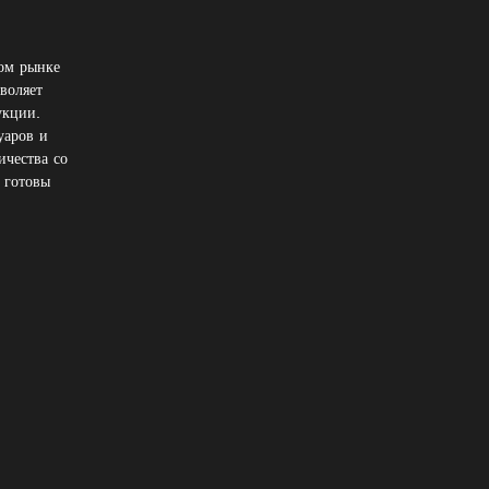
ном рынке
воляет
укции.
уаров и
ичества со
 готовы